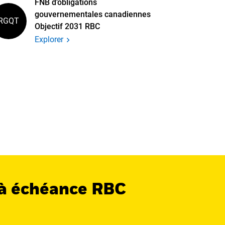
FNB d’obligations
gouvernementales canadiennes
RGQT
Objectif 2031 RBC
Explorer
f à échéance RBC