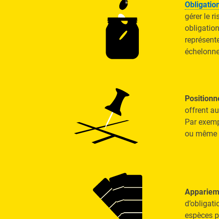
Obligatio
gérer le r
obligatio
représent
échelonn
Positionn
offrent a
Par exemp
ou même u
Apparieme
d’obligat
espèces p