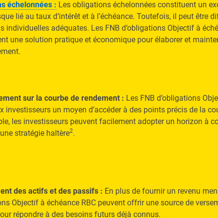
ns échelonnées :
Les obligations échelonnées constituent un ex
isque lié au taux d’intérêt et à l’échéance. Toutefois, il peut être di
ns individuelles adéquates. Les FNB d’obligations Objectif à éc
ent une solution pratique et économique pour élaborer et mainte
ement.
ement sur la courbe de rendement :
Les FNB d’obligations Obj
ux investisseurs un moyen d’accéder à des points précis de la c
le, les investisseurs peuvent facilement adopter un horizon à co
2
ne stratégie haltère
.
nt des actifs et des passifs :
En plus de fournir un revenu men
ions Objectif à échéance RBC peuvent offrir une source de versem
our répondre à des besoins futurs déjà connus.