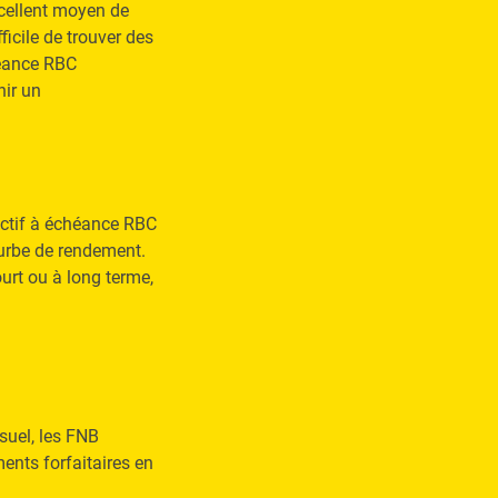
cellent moyen de
fficile de trouver des
héance RBC
nir un
ectif à échéance RBC
ourbe de rendement.
urt ou à long terme,
suel, les FNB
ents forfaitaires en