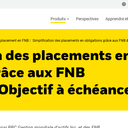
Produits
Perspectives
Apprendre et 
e placement en FNB
Simplification des placements en obligations grâce aux FNB d
n des placements e
râce aux FNB
 Objectif à échéanc
 par RBC Gestion mondiale d'actifs Inc. et des FNB