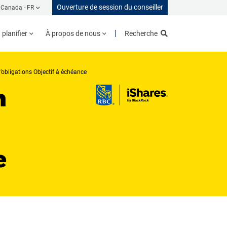
Ouverture de session du conseiller
Canada -
FR
planifier
À propos de nous
Recherche
’obligations Objectif à échéance
n
e