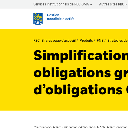
Services institutionnels de RBC GMA
Autres sites RBC
RBC iShares page d’accueiil
Produits
FNB
Stratégies d
Simplificatio
obligations g
d’obligations
L'alliance RBC iShares offre des FNB RBC gérés