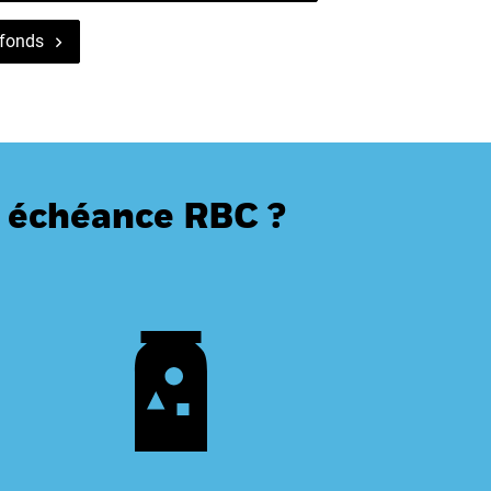
 fonds
 à échéance RBC ?