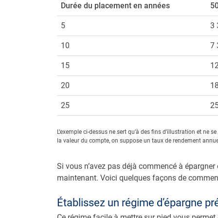
Durée du placement en années
50
5
3 
10
7 
15
12
20
18
25
25
L’exemple ci-dessus ne sert qu’à des fins d’illustration et ne
la valeur du compte, on suppose un taux de rendement annuel 
Si vous n’avez pas déjà commencé à épargner en 
maintenant. Voici quelques façons de commencer 
Établissez un régime d’épargne pr
Ce régime facile à mettre sur pied vous perme