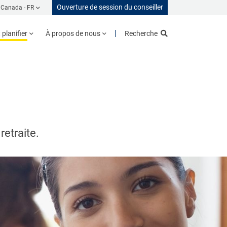
Ouverture de session du conseiller
Canada -
FR
planifier
À propos de nous
Recherche
retraite.