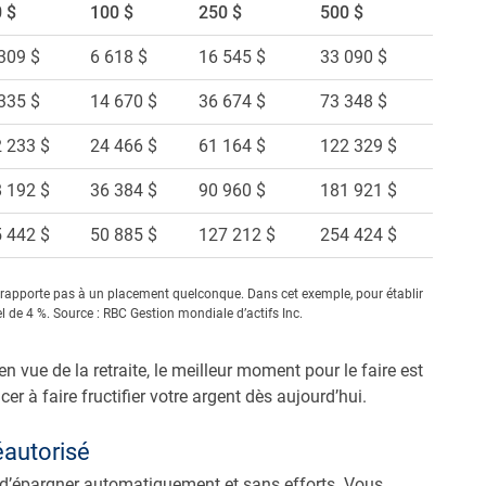
 $
100 $
250 $
500 $
309 $
6 618 $
16 545 $
33 090 $
335 $
14 670 $
36 674 $
73 348 $
 233 $
24 466 $
61 164 $
122 329 $
 192 $
36 384 $
90 960 $
181 921 $
 442 $
50 885 $
127 212 $
254 424 $
 se rapporte pas à un placement quelconque. Dans cet exemple, pour établir
de 4 %. Source : RBC Gestion mondiale d’actifs Inc.
vue de la retraite, le meilleur moment pour le faire est
à faire fructifier votre argent dès aujourd’hui.
éautorisé
t d’épargner automatiquement et sans efforts. Vous