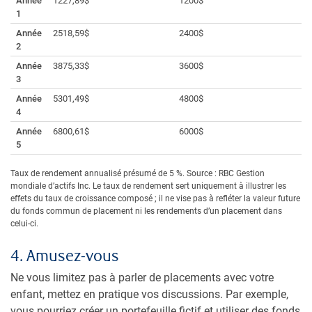
Année
1227,89$
1200$
1
Année
2518,59$
2400$
2
Année
3875,33$
3600$
3
Année
5301,49$
4800$
4
Année
6800,61$
6000$
5
Taux de rendement annualisé présumé de 5 %. Source : RBC Gestion
mondiale d’actifs Inc. Le taux de rendement sert uniquement à illustrer les
effets du taux de croissance composé ; il ne vise pas à refléter la valeur future
du fonds commun de placement ni les rendements d’un placement dans
celui-ci.
4. Amusez-vous
Ne vous limitez pas à parler de placements avec votre
enfant, mettez en pratique vos discussions. Par exemple,
vous pourriez créer un portefeuille fictif et utiliser des fonds