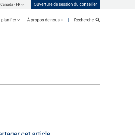
Ouverture de session du conseiller
Canada -
FR
planifier
À propos de nous
Recherche
rtager cet article