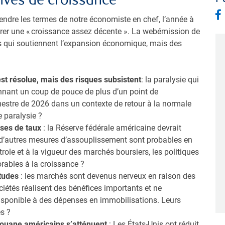
endre les termes de notre économiste en chef, l’année à
trer une « croissance assez décente ». La webémission de
rs qui soutiennent l’expansion économique, mais des
t résolue, mais des risques subsistent
: la paralysie qui
 donnant un coup de pouce de plus d’un point de
mestre de 2026 dans un contexte de retour à la normale
e paralysie ?
sses de taux
: la Réserve fédérale américaine devrait
 d’autres mesures d’assouplissement sont probables en
ole et à la vigueur des marchés boursiers, les politiques
orables à la croissance ?
études
: les marchés sont devenus nerveux en raison des
ciétés réalisent des bénéfices importants et ne
 disponible à des dépenses en immobilisations. Leurs
es ?
 douane américains s’atténuent
: Les États-Unis ont réduit