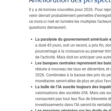
Il y a de bonnes nouvelles pour 2026. Pour repr
venir devrait probablement permettre d’enregis
ce mois-ci met en lumière les multiples facteu
questions demeurent.
La paralysie du gouvernement américain es
a duré 43 jours, soit un record, a pris fin,
pourcentage à la croissance au premier tri
de l’activité. Mais doit-on anticiper une autr
Les banques centrales reprennent les bai
réduire à nouveau les taux en décembre, et
2026. Combinées à la baisse des prix du pétr
monétaires seront-elles de plus en plus fav
La bulle de l’IA suscite toujours des inqui
valorisations des sociétés d’IA. Mais ces so
consacrent pas tout leur flux de trésorerie
investissements dans l’IA seront-ils rentabl
Les pressions générées par les droits de